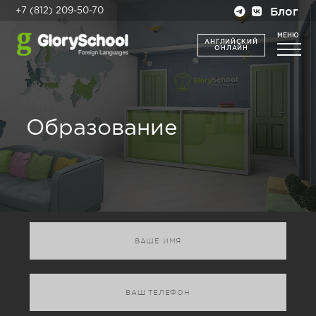
Блог
+7 (812) 209-50-70
МЕНЮ
АНГЛИЙСКИЙ
ОНЛАЙН
Образование
A
l
t
e
r
n