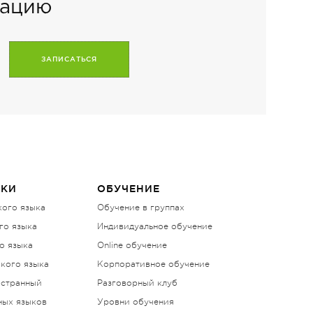
тацию
ЫКИ
ОБУЧЕНИЕ
кого языка
Обучение в группах
го языка
Индивидуальное обучение
о языка
Online обучение
кого языка
Корпоративное обучение
остранный
Разговорный клуб
ных языков
Уровни обучения