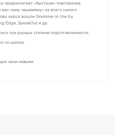
урса предполагает «быстрое» повторение
я вас саму «выжимку» из всего самого
нову курса вошли Grammar in Use by
ing Edge, SpeakOut и др.
его три разных степени подготовленности:
был со школы
щих свои навыки