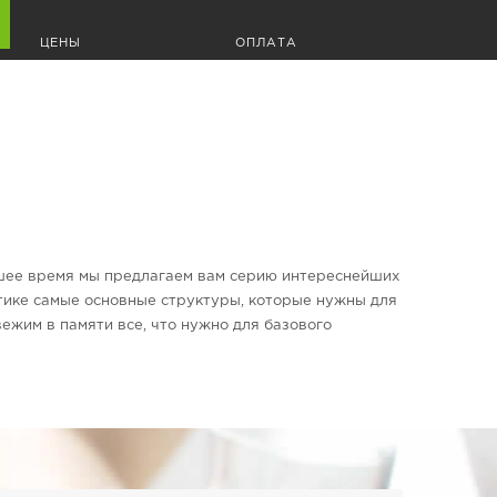
A
l
ЦЕНЫ
ОПЛАТА
t
e
r
n
a
t
i
v
e
:
айшее время мы предлагаем вам серию интереснейших
ктике самые основные структуры, которые нужны для
ежим в памяти все, что нужно для базового