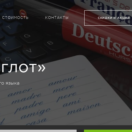
СТОИМОСТЬ
КОНТАКТЫ
СКИДКИ И АКЦИИ
глот»
го языка