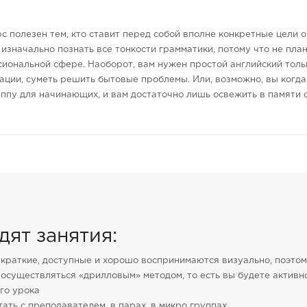
с полезен тем, кто ставит перед собой вполне конкретные цели о
 изначально познать все тонкости грамматики, потому что не пла
иональной сфере. Наоборот, вам нужен простой английский тольк
ации, суметь решить бытовые проблемы. Или, возможно, вы когда-
руппу для начинающих, и вам достаточно лишь освежить в памяти
дят занятия:
краткие, доступные и хорошо воспринимаются визуально, поэтому
 осуществляться «дрилловым» методом, то есть вы будете актив
го урока
ать с преподавателем, в парах, в микро группах