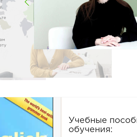
ет
у,
ьте
в
вам
ету
Учебные пособ
обучения: