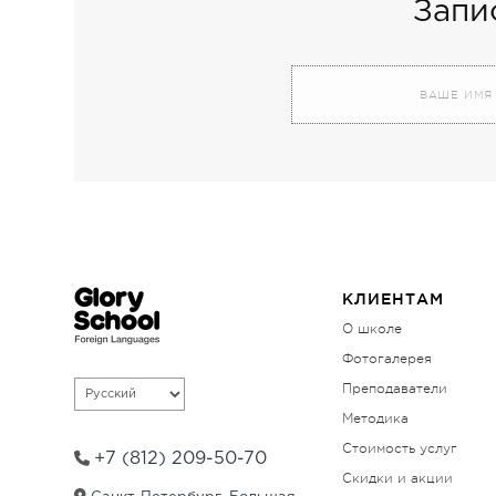
Запи
A
l
t
e
r
n
a
КЛИЕНТАМ
t
О школе
i
Фотогалерея
v
Преподаватели
e
:
Методика
Стоимость услуг
+7 (812) 209-50-70
Скидки и акции