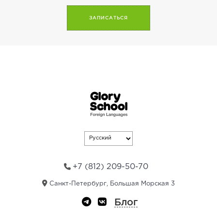
A
l
t
e
r
n
a
t
i
v
e
:
+7 (812) 209-50-70
Санкт-Петербург, Большая Морская 3
Блог