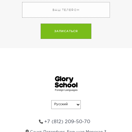
A
l
t
e
r
n
a
t
i
v
e
:
+7 (812) 209-50-70